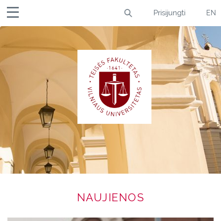
Prisijungti
S
NAUJIENOS
k
i